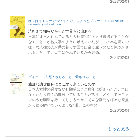
2023/02/08
ぼくはイエローでホワイトで、ちょっとブルー : the real British
secondary school days
読むまで知らなかった世界も沢山ある
日本にずっと住んでいると人種差別にあまり遭遇することが
なく、どこか他人事のように考えていたが、この本を読んで
様々な人種の人が共に暮らす国では全く違うのだと気づかさ
れる。そして、日本に住んでいるから関係…
2023/02/08
ダイエット幻想 : やせること、愛されること
過度な痩せ信仰はどこから来ているのか
日本人女性の過度なやせ願望はここ数年に始まったことでは
なくかなり長くの間続いていることだろう。どうしてそこま
でのやせ願望を持ってしまうのか。そんな疑問を様々な観点
から読み解いていくような1冊。この本の…
2023/02/08
もっと見る