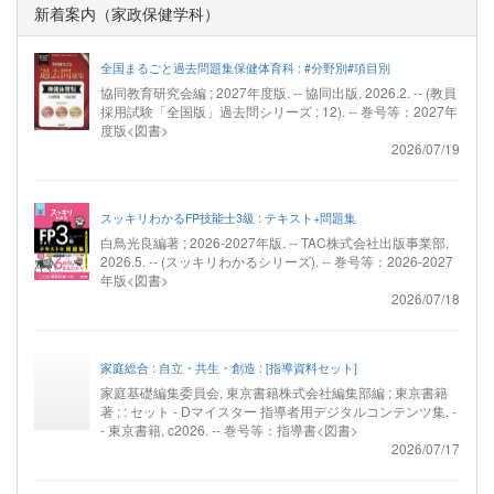
新着案内（家政保健学科）
全国まるごと過去問題集保健体育科 : #分野別#項目別
協同教育研究会編 ; 2027年度版. -- 協同出版, 2026.2. -- (教員
採用試験「全国版」過去問シリーズ ; 12). -- 巻号等：2027年
度版<図書>
2026/07/19
スッキリわかるFP技能士3級 : テキスト+問題集
白鳥光良編著 ; 2026-2027年版. -- TAC株式会社出版事業部,
2026.5. -- (スッキリわかるシリーズ). -- 巻号等：2026-2027
年版<図書>
2026/07/18
家庭総合 : 自立・共生・創造 : [指導資料セット]
家庭基礎編集委員会, 東京書籍株式会社編集部編 ; 東京書籍
著 ; : セット - Dマイスター 指導者用デジタルコンテンツ集. -
- 東京書籍, c2026. -- 巻号等：指導書<図書>
2026/07/17