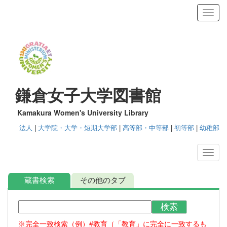
Toggl
鎌倉女子大学図書館
Kamakura Women's University Library
法人
|
大学院・大学・短期大学部
|
高等部・中等部
|
初等部
|
幼稚部
蔵書検索
その他のタブ
検索
※完全一致検索（例）#教育（「教育」に完全に一致するも