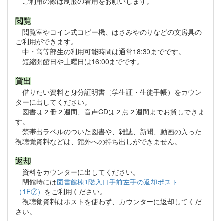
ご利用の際は制服の着用をお願いします。
閲覧
閲覧室やコイン式コピー機、はさみやのりなどの文房具の
ご利用ができます。
中・高等部生の利用可能時間は通常18:30までです。
短縮開館日や土曜日は16:00までです。
貸出
借りたい資料と身分証明書（学生証・生徒手帳）をカウン
ターに出してください。
図書は２冊２週間、音声CDは２点２週間までお貸しできま
す。
禁帯出ラベルのついた図書や、雑誌、新聞、動画の入った
視聴覚資料などは、館外への持ち出しができません。
返却
資料をカウンターに出してください。
閉館時には
図書館棟1階入口手前左手の返却ポスト
（1F⑦）
をご利用ください。
視聴覚資料はポストを使わず、カウンターに返却してくだ
さい。