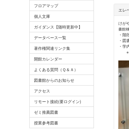
フロアマップ
エレ
個人文庫
けが
ガイダンス【随時更新中】
書館
・階
データベース一覧
・図書
・学
著作権関連リンク集
※図
開館カレンダー
よくある質問（Ｑ＆Ａ）
図書館からのお知らせ
アクセス
リモート接続(要ログイン)
ゼミ推薦図書
授業参考図書