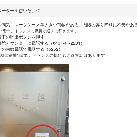
ベーターを使いたい時
や病気、スーツケース等大きい荷物がある、階段の昇り降りに不安があ
棟1階エントランスに職員が迎えに行きます。
段下の呼出ボタンを押す
館カウンターに電話する（0467-44-2291）
内の内線電話で電話する（5252）
書館棟1階エントランスの机にも内線電話はあります。