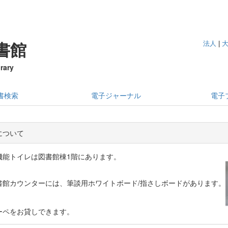
法人
|
書館
rary
書検索
電子ジャーナル
電子
について
機能トイレは図書館棟1階にあります。
書館カウンターには、筆談用ホワイトボード/指さしボードがあります。
ーペをお貸しできます。