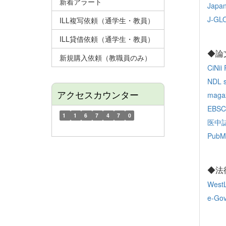
新着アラート
Japa
J-GL
ILL複写依頼（通学生・教員）
ILL貸借依頼（通学生・教員）
◆論
新規購入依頼（教職員のみ）
CiNii
NDL s
アクセスカウンター
maga
EBSC
1
1
6
7
4
7
0
医中
Pub
◆法
West
e-G