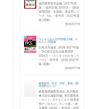
協同教育研究会編 ; 2027年度
版. -- 協同出版, 2026.2. -- (教員
採用試験「全国版」過去問シリ
ーズ ; 12). -- 巻号等：2027年度
版<図書>
2026/07/19
スッキリわかるFP技能士3級 : テ
キスト+問題集
白鳥光良編著 ; 2026-2027年版.
-- TAC株式会社出版事業部,
2026.5. -- (スッキリわかるシリ
ーズ). -- 巻号等：2026-2027年
版<図書>
2026/07/18
家庭総合 : 自立・共生・創造 : [指
導資料セット]
家庭基礎編集委員会, 東京書籍
株式会社編集部編 ; 東京書籍著
; : セット - Dマイスター 指導者
用デジタルコンテンツ集. -- 東
京書籍, c2026. -- 巻号等：指導