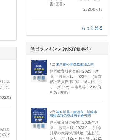
書<図書>
2026/07/17
もっと見る
貸出ランキング(家政保健学科)
1位
東京都の養護教諭過去問
協同教育研究会編 ; 2025年度
版. -- 協同出版, 2023.9. -- (東京
人は気
都の教員採用試験「過去問」シ
なった
リーズ ; 12). -- 巻号等：2025年
度版<図書>
/02/08
2位
神奈川県・横浜市・川崎市・
相模原市の養護教諭過去問
協同教育研究会編 ; 2025年度
版. -- 協同出版, 2023.9. -- (神奈
事のよ
川県の教員採用試験「過去問」
うのだ
シリーズ ; 12). -- 巻号等：2025