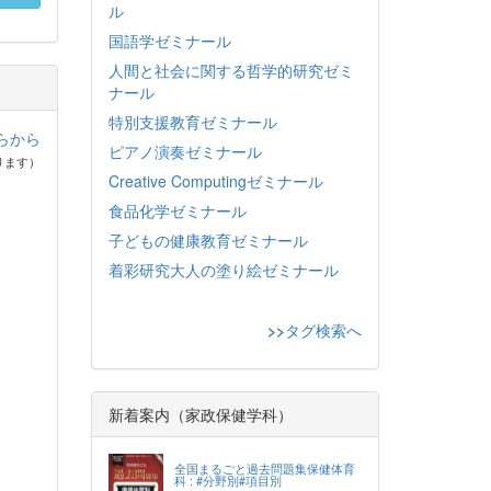
ル
国語学ゼミナール
人間と社会に関する哲学的研究ゼミ
ナール
特別支援教育ゼミナール
らから
ピアノ演奏ゼミナール
ります）
Creative Computingゼミナール
食品化学ゼミナール
子どもの健康教育ゼミナール
着彩研究大人の塗り絵ゼミナール
>>
タグ検索へ
新着案内（家政保健学科）
全国まるごと過去問題集保健体育
科 : #分野別#項目別