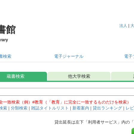
法人
|
書館
rary
書検索
電子ジャーナル
電子
蔵書検索
他大学検索
全一致検索（例）#教育（「教育」に完全に一致するものだけを検索）
検索
|
分類検索
|
雑誌タイトルリスト
|
新着案内
|
貸出ランキング
|
レビ
貸出延長は左下「利用者サービス」内の「