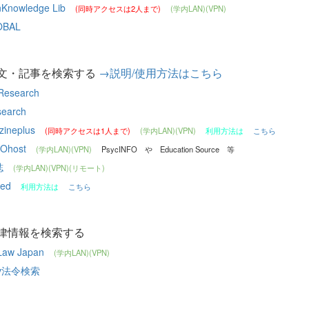
nKnowledge Lib
(同時アクセスは2人まで)
(学内LAN)(VPN)
OBAL
文・記事を検索する
→説明/使用方法はこちら
 Research
earch
zineplus
(同時アクセスは1人まで)
(学内LAN)(VPN)
利用方法は
こちら
Ohost
(学内LAN)(VPN)
PsycINFO や Education Source 等
誌
(学内LAN)(VPN)(リモート)
Med
利用方法は
こちら
律情報を検索する
Law Japan
(学内LAN)(VPN)
ov法令検索