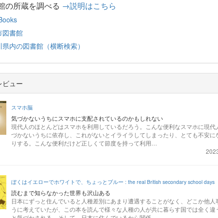
館の所蔵を調べる
→説明はこちら
 Books
市図書館
川県内の図書館（横断検索）
レビュー
スマホ脳
気づかないうちにスマホに支配されているのかもしれない
現代人のほとんどはスマホを利用しているだろう。こんな便利なスマホに現代
づかないうちに依存し、これがないとイライラしてしまったり、とても不安に
りする。こんな便利だけど正しくて節度を持って利用…
2023
ぼくはイエローでホワイトで、ちょっとブルー : the real British secondary school days
読むまで知らなかった世界も沢山ある
日本にずっと住んでいると人種差別にあまり遭遇することがなく、どこか他人
うに考えていたが、この本を読んで様々な人種の人が共に暮らす国では全く違
と気づかされる。そして、日本に住んでいるから関係…